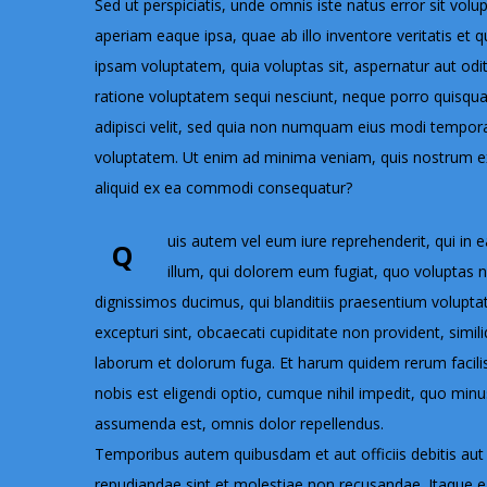
Sed ut perspiciatis, unde omnis iste natus error sit 
aperiam eaque ipsa, quae ab illo inventore veritatis et 
ipsam voluptatem, quia voluptas sit, aspernatur aut odi
ratione voluptatem sequi nesciunt, neque porro quisqua
adipisci velit, sed quia non numquam eius modi tempor
voluptatem. Ut enim ad minima veniam, quis nostrum exe
aliquid ex ea commodi consequatur?
uis autem vel eum iure reprehenderit, qui in e
Q
illum, qui dolorem eum fugiat, quo voluptas n
dignissimos ducimus, qui blanditiis praesentium volupta
excepturi sint, obcaecati cupiditate non provident, similiq
laborum et dolorum fuga. Et harum quidem rerum facilis
nobis est eligendi optio, cumque nihil impedit, quo mi
assumenda est, omnis dolor repellendus.
Temporibus autem quibusdam et aut officiis debitis aut 
repudiandae sint et molestiae non recusandae. Itaque ea