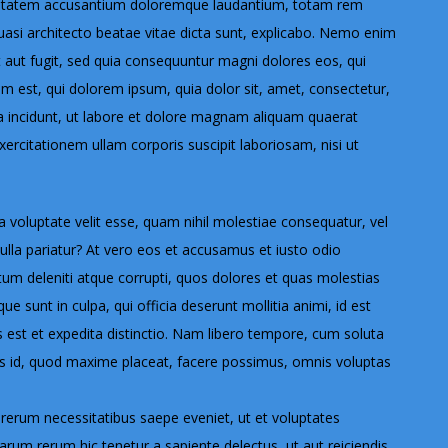
voluptatem accusantium doloremque laudantium, totam rem
quasi architecto beatae vitae dicta sunt, explicabo. Nemo enim
t aut fugit, sed quia consequuntur magni dolores eos, qui
m est, qui dolorem ipsum, quia dolor sit, amet, consectetur,
a incidunt, ut labore et dolore magnam aliquam quaerat
rcitationem ullam corporis suscipit laboriosam, nisi ut
a voluptate velit esse, quam nihil molestiae consequatur, vel
ulla pariatur? At vero eos et accusamus et iusto odio
tum deleniti atque corrupti, quos dolores et quas molestias
ue sunt in culpa, qui officia deserunt mollitia animi, id est
 est et expedita distinctio. Nam libero tempore, cum soluta
nus id, quod maxime placeat, facere possimus, omnis voluptas
rerum necessitatibus saepe eveniet, ut et voluptates
rum rerum hic tenetur a sapiente delectus, ut aut reiciendis