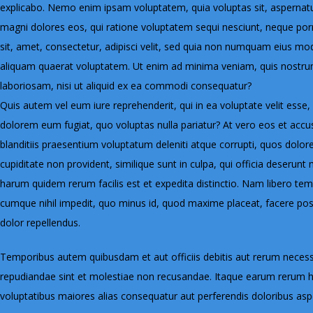
explicabo. Nemo enim ipsam voluptatem, quia voluptas sit, aspernatur
magni dolores eos, qui ratione voluptatem sequi nesciunt, neque por
sit, amet, consectetur, adipisci velit, sed quia non numquam eius m
aliquam quaerat voluptatem. Ut enim ad minima veniam, quis nostrum
laboriosam, nisi ut aliquid ex ea commodi consequatur?
Quis autem vel eum iure reprehenderit, qui in ea voluptate velit esse,
dolorem eum fugiat, quo voluptas nulla pariatur? At vero eos et acc
blanditiis praesentium voluptatum deleniti atque corrupti, quos dolor
cupiditate non provident, similique sunt in culpa, qui officia deserunt 
harum quidem rerum facilis est et expedita distinctio. Nam libero tem
cumque nihil impedit, quo minus id, quod maxime placeat, facere p
dolor repellendus.
Temporibus autem quibusdam et aut officiis debitis aut rerum necessi
repudiandae sint et molestiae non recusandae. Itaque earum rerum hic
voluptatibus maiores alias consequatur aut perferendis doloribus aspe