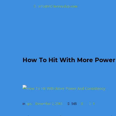
info@VIC-tennisclub.com
How To Hit With More Power
in
tips
December 2, 2015
565
1