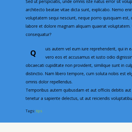
Sed ut perspiciatis, unde omnis iste natus error sit vo
architecto beatae vitae dicta sunt, explicabo. Nemo eni
voluptatem sequi nesciunt, neque porro quisquam est, q
labore et dolore magnam aliquam quaerat voluptatem. U
consequatur?
uis autem vel eum iure reprehenderit, qui in e
Q
vero eos et accusamus et iusto odio dignissim
obcaecati cupiditate non provident, similique sunt in cul
distinctio. Nam libero tempore, cum soluta nobis est e
omnis dolor repellendus.
Temporibus autem quibusdam et aut officiis debitis aut
tenetur a sapiente delectus, ut aut reiciendis voluptati
Tags:
tips