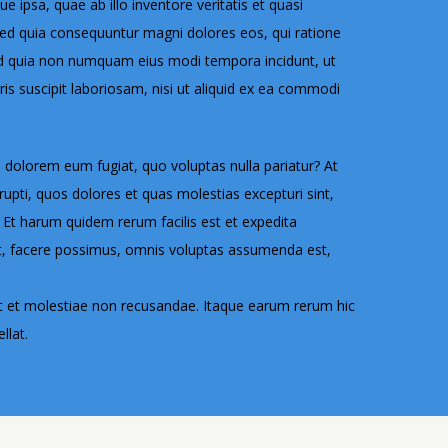
ipsa, quae ab illo inventore veritatis et quasi
 sed quia consequuntur magni dolores eos, qui ratione
 sed quia non numquam eius modi tempora incidunt, ut
 suscipit laboriosam, nisi ut aliquid ex ea commodi
ui dolorem eum fugiat, quo voluptas nulla pariatur? At
upti, quos dolores et quas molestias excepturi sint,
. Et harum quidem rerum facilis est et expedita
at, facere possimus, omnis voluptas assumenda est,
nt et molestiae non recusandae. Itaque earum rerum hic
llat.