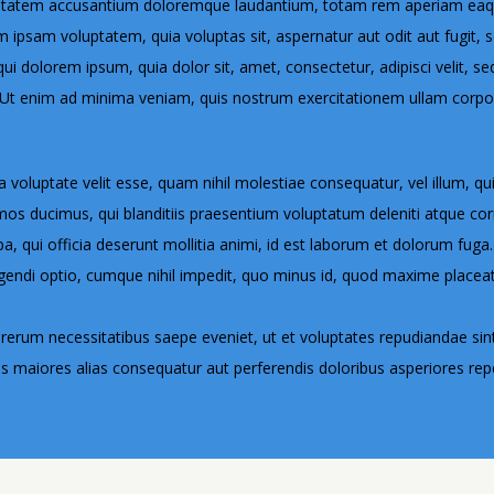
luptatem accusantium doloremque laudantium, totam rem aperiam eaque 
m ipsam voluptatem, quia voluptas sit, aspernatur aut odit aut fugit,
ui dolorem ipsum, quia dolor sit, amet, consectetur, adipisci velit,
t enim ad minima veniam, quis nostrum exercitationem ullam corporis
a voluptate velit esse, quam nihil molestiae consequatur, vel illum, q
os ducimus, qui blanditiis praesentium voluptatum deleniti atque corr
pa, qui officia deserunt mollitia animi, id est laborum et dolorum fuga
ligendi optio, cumque nihil impedit, quo minus id, quod maxime place
 rerum necessitatibus saepe eveniet, ut et voluptates repudiandae si
bus maiores alias consequatur aut perferendis doloribus asperiores repe