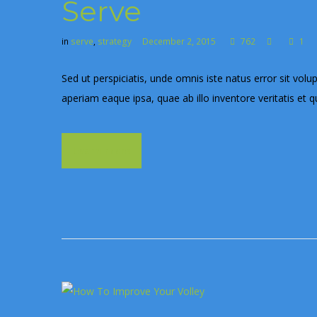
Serve
in
serve
,
strategy
December 2, 2015
762
1
Sed ut perspiciatis, unde omnis iste natus error sit 
aperiam eaque ipsa, quae ab illo inventore veritatis et q
Learn more