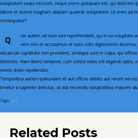
voluptatem sequi nesciunt, neque porro quisquam est, qui dolorem ips
labore et dolore magnam aliquam quaerat voluptatem. Ut enim ad min
consequatur?
uis autem vel eum iure reprehenderit, qui in ea voluptate v
Q
vero eos et accusamus et iusto odio dignissimos ducimus, q
obcaecati cupiditate non provident, similique sunt in culpa, qui offic
distinctio. Nam libero tempore, cum soluta nobis est eligendi optio
omnis dolor repellendus.
Temporibus autem quibusdam et aut officiis debitis aut rerum necess
tenetur a sapiente delectus, ut aut reiciendis voluptatibus maiores al
Tags:
tips
Related Posts