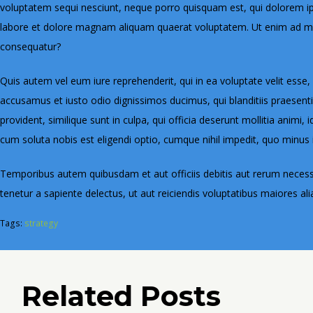
voluptatem sequi nesciunt, neque porro quisquam est, qui dolorem ips
labore et dolore magnam aliquam quaerat voluptatem. Ut enim ad min
consequatur?
Quis autem vel eum iure reprehenderit, qui in ea voluptate velit esse,
accusamus et iusto odio dignissimos ducimus, qui blanditiis praesenti
provident, similique sunt in culpa, qui officia deserunt mollitia animi
cum soluta nobis est eligendi optio, cumque nihil impedit, quo minu
Temporibus autem quibusdam et aut officiis debitis aut rerum necess
tenetur a sapiente delectus, ut aut reiciendis voluptatibus maiores al
Tags:
strategy
Related Posts