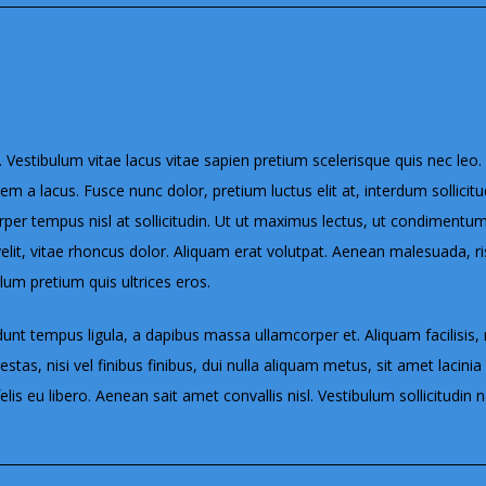
. Vestibulum vitae lacus vitae sapien pretium scelerisque quis nec leo. V
lorem a lacus. Fusce nunc dolor, pretium luctus elit at, interdum sollic
orper tempus nisl at sollicitudin. Ut ut maximus lectus, ut condimen
lit, vitae rhoncus dolor. Aliquam erat volutpat. Aenean malesuada, ris
lum pretium quis ultrices eros.
dunt tempus ligula, a dapibus massa ullamcorper et. Aliquam facilisis
as, nisi vel finibus finibus, dui nulla aliquam metus, sit amet lacinia d
is eu libero. Aenean sait amet convallis nisl. Vestibulum sollicitudin