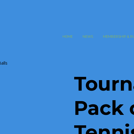
HOME
NEWS
MEMBERSHIP & R
alls
Tourn
Pack 
Tenni