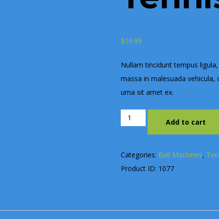
$
19.99
Nullam tincidunt tempus ligula,
massa in malesuada vehicula, 
urna sit amet ex.
Tourna
Add to cart
Mesh
Pack
Categories:
Ball Machines
,
Ten
of
Product ID:
1077
12
Tennis
Balls
quantity