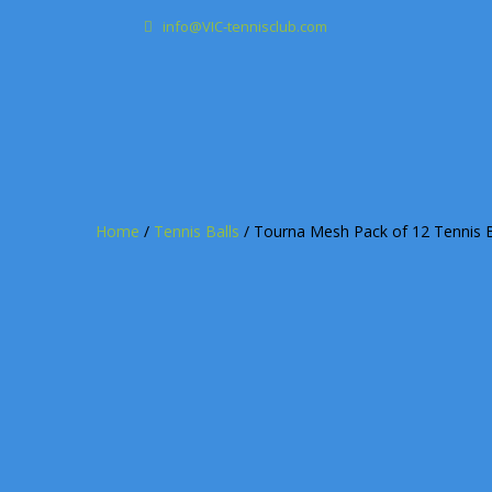
info@VIC-tennisclub.com
Home
/
Tennis Balls
/ Tourna Mesh Pack of 12 Tennis B