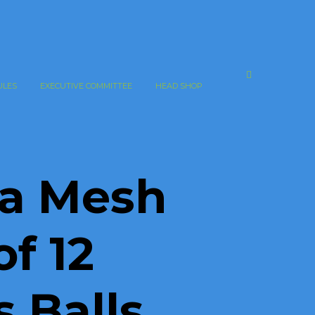
ULES
EXECUTIVE COMMITTEE
HEAD SHOP
a Mesh
of 12
s Balls