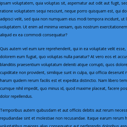
ipsam voluptatem, quia voluptas sit, aspernatur aut odit aut fugit, s
ratione voluptatem sequi nesciunt, neque porro quisquam est, qui dol
adipisci velit, sed quia non numquam eius modi tempora incidunt, u
voluptatem. Ut enim ad minima veniam, quis nostrum exercitationem u
aliquid ex ea commodi consequatur?
Quis autem vel eum iure reprehenderit, qui in ea voluptate velit esse,
dolorem eum fugiat, quo voluptas nulla pariatur? At vero eos et acc
blanditiis praesentium voluptatum deleniti atque corrupti, quos dolor
cupiditate non provident, similique sunt in culpa, qui officia deserunt 
harum quidem rerum facilis est et expedita distinctio. Nam libero tem
cumque nihil impedit, quo minus id, quod maxime placeat, facere p
dolor repellendus.
Temporibus autem quibusdam et aut officiis debitis aut rerum necessi
repudiandae sint et molestiae non recusandae. Itaque earum rerum hic
voluptatibus maiores alias consequatur aut perferendis doloribus aspe