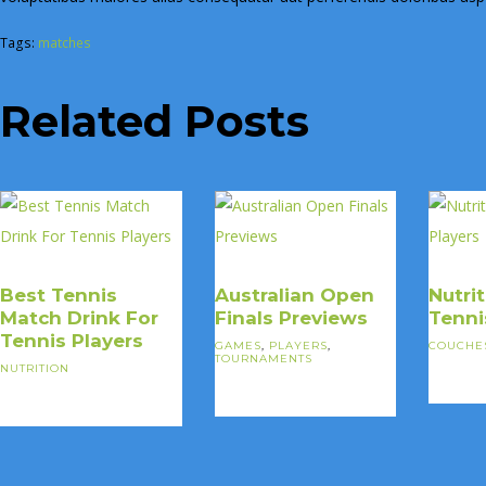
Tags:
matches
Related Posts
Best Tennis
Australian Open
Nutri
Match Drink For
Finals Previews
Tenni
Tennis Players
GAMES
,
PLAYERS
,
COUCHE
TOURNAMENTS
NUTRITION