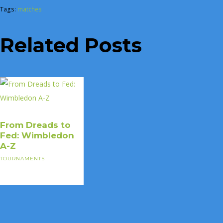
Tags:
matches
Related Posts
From Dreads to
Fed: Wimbledon
A-Z
TOURNAMENTS