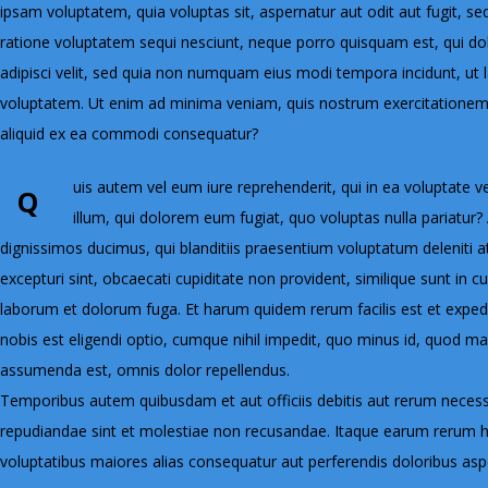
ipsam voluptatem, quia voluptas sit, aspernatur aut odit aut fugit, s
ratione voluptatem sequi nesciunt, neque porro quisquam est, qui dol
adipisci velit, sed quia non numquam eius modi tempora incidunt, u
voluptatem. Ut enim ad minima veniam, quis nostrum exercitationem u
aliquid ex ea commodi consequatur?
uis autem vel eum iure reprehenderit, qui in ea voluptate v
Q
illum, qui dolorem eum fugiat, quo voluptas nulla pariatur
dignissimos ducimus, qui blanditiis praesentium voluptatum deleniti 
excepturi sint, obcaecati cupiditate non provident, similique sunt in cul
laborum et dolorum fuga. Et harum quidem rerum facilis est et exped
nobis est eligendi optio, cumque nihil impedit, quo minus id, quod 
assumenda est, omnis dolor repellendus.
Temporibus autem quibusdam et aut officiis debitis aut rerum necessi
repudiandae sint et molestiae non recusandae. Itaque earum rerum hic
voluptatibus maiores alias consequatur aut perferendis doloribus aspe