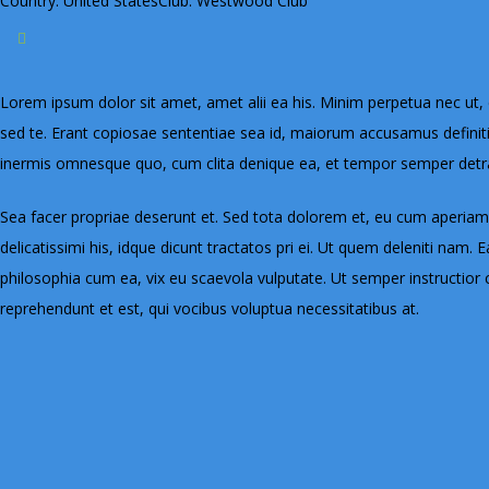
Country: United States
Club: Westwood Club
Lorem ipsum dolor sit amet, amet alii ea his. Minim perpetua nec ut, 
sed te. Erant copiosae sententiae sea id, maiorum accusamus definition
inermis omnesque quo, cum clita denique ea, et tempor semper detr
Sea facer propriae deserunt et. Sed tota dolorem et, eu cum aperiam 
delicatissimi his, idque dicunt tractatos pri ei. Ut quem deleniti nam. E
philosophia cum ea, vix eu scaevola vulputate. Ut semper instructior 
reprehendunt et est, qui vocibus voluptua necessitatibus at.